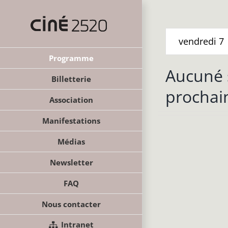
Passer
au
contenu
vendredi
7
Programme
Aucuné 
Billetterie
prochai
Association
Manifestations
Médias
Newsletter
FAQ
Nous contacter
Intranet