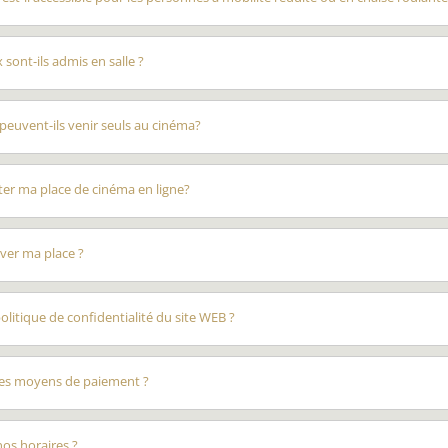
sont-ils admis en salle ?
peuvent-ils venir seuls au cinéma?
ter ma place de cinéma en ligne?
rver ma place ?
politique de confidentialité du site WEB ?
les moyens de paiement ?
os horaires ?