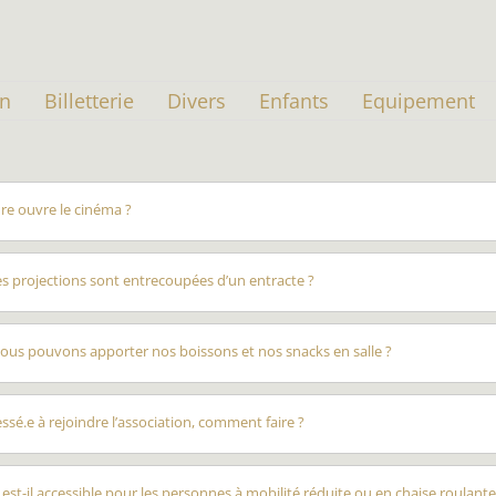
on
Billetterie
Divers
Enfants
Equipement
re ouvre le cinéma ?
es projections sont entrecoupées d’un entracte ?
nous pouvons apporter nos boissons et nos snacks en salle ?
ressé.e à rejoindre l’association, comment faire ?
est-il accessible pour les personnes à mobilité réduite ou en chaise roulante