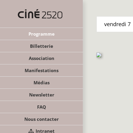
Passer
au
contenu
vendredi
7
Programme
Billetterie
Association
Manifestations
Médias
Newsletter
FAQ
Nous contacter
Intranet