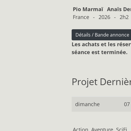
Pio Marmaï
Anaïs De
France
-
2026
-
2h2
Détails / Bande annonce
Les achats et les réser
séance est terminée.
Projet Derni
dimanche
07
Action, Aventure, SciFi