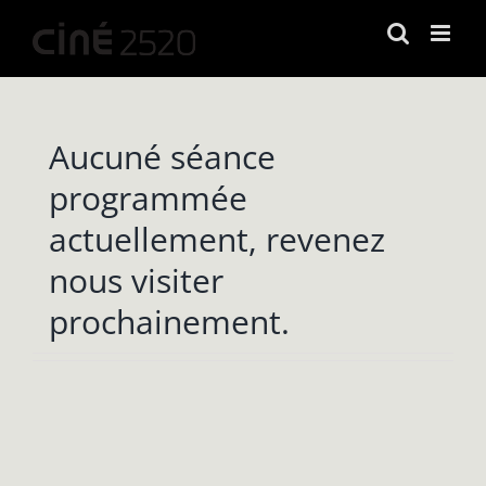
Passer
au
contenu
Aucuné séance
programmée
actuellement, revenez
nous visiter
prochainement.