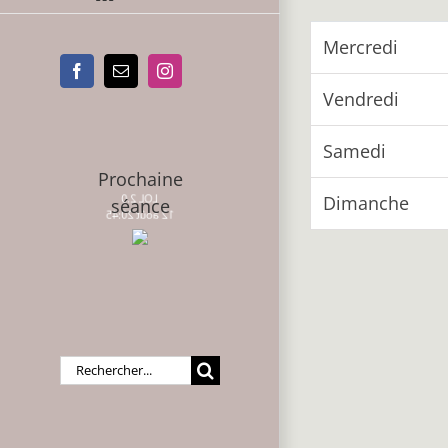
Mercredi
Facebook
Email
Instagram
Vendredi
Samedi
Prochaine
LOL 2.0
Dimanche
séance
12 août 20:45
Rechercher: