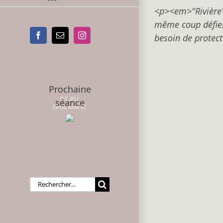
<p><em>"Rivière" 
même coup défier 
besoin de protec
Facebook
Email
Instagram
Prochaine
LOL 2.0
séance
12 août 20:45
Rechercher: