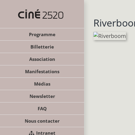
Passer
au
contenu
Riverbo
Programme
Billetterie
Association
Manifestations
Médias
Newsletter
FAQ
Nous contacter
Intranet