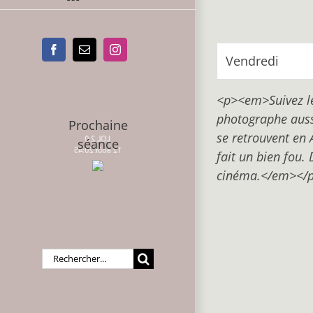
Facebook
Email
Instagram
Vendredi
<p><em>Suivez les
photographe aussi
Prochaine
se retrouvent en 
LOL 2.0
séance
12 août 20:45
fait un bien fou.
cinéma.</em></
Rechercher: