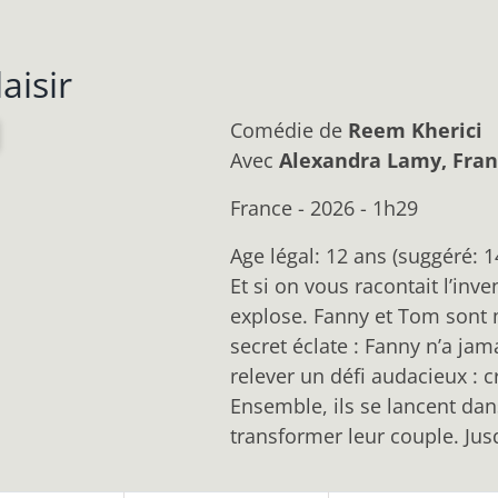
aisir
Comédie
de
Reem Kherici
Avec
Alexandra Lamy, Franç
France - 2026 - 1h29
Age légal: 12 ans (suggéré: 1
Et si on vous racontait l’inv
explose. Fanny et Tom sont 
secret éclate : Fanny n’a ja
relever un défi audacieux : cr
Ensemble, ils se lancent da
transformer leur couple. Jusqu