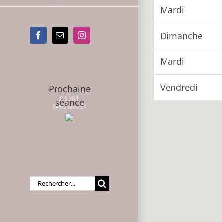
Mardi
Dimanche
Facebook
Email
Instagram
Mardi
Vendredi
Prochaine
LOL 2.0
séance
12 août 20:45
Rechercher: