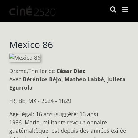
Passer
au
contenu
Mexico 86
Drame,Thriller
de
César Díaz
Avec
Bérénice Béjo, Matheo Labbé, Julieta
Egurrola
FR, BE, MX - 2024 - 1h29
Age légal: 16 ans (suggéré: 16 ans)
1986. Maria, militante révolutionnaire
guatémaltèque, est depuis des années exilée