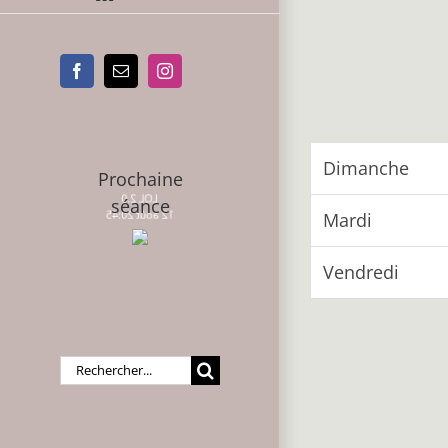
Facebook
Email
Instagram
Dimanche
Prochaine
LOL 2.0
séance
12 août 20:45
Mardi
Vendredi
Rechercher: