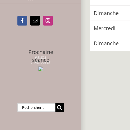
Dimanche
Facebook
Email
Instagram
Mercredi
Dimanche
Prochaine
LOL 2.0
séance
12 août 20:45
Rechercher: