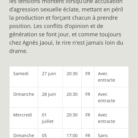
les tensions montent lorsqu’une accusation
d’agression sexuelle éclate, mettant en péril
la production et forçant chacun à prendre
position. Les conflits d’opinion et de
génération se font jour, et comme toujours
chez Agnès Jaoui, le rire n'est jamais loin du
drame.
Samedi
27 juin
20:30
FR
Avec
entracte
Dimanche
28 juin
20:30
FR
Avec
entracte
Mercredi
01
20:30
FR
Avec
juillet
entracte
Dimanche
05
17:00
FR
Sans