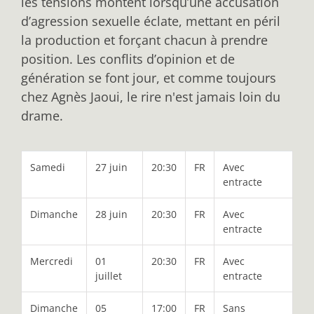
les tensions montent lorsqu’une accusation
d’agression sexuelle éclate, mettant en péril
la production et forçant chacun à prendre
position. Les conflits d’opinion et de
génération se font jour, et comme toujours
chez Agnès Jaoui, le rire n'est jamais loin du
drame.
Samedi
27 juin
20:30
FR
Avec
entracte
Dimanche
28 juin
20:30
FR
Avec
entracte
Mercredi
01
20:30
FR
Avec
juillet
entracte
Dimanche
05
17:00
FR
Sans