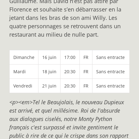
Guillaume. Mais David n’est pas attiré par
Florence et souhaite s’en débarrasser en la
jetant dans les bras de son ami Willy. Les
quatre personnages se retrouvent dans un
restaurant au milieu de nulle part.
Dimanche
16 juin
17:00
FR
Sans entracte
Mardi
18 juin
20:30
FR
Sans entracte
Vendredi
21 juin
20:30
FR
Sans entracte
<p><em>Tel le Beaujolais, le nouveau Dupieux
est arrivé, et quel millésime. Roi de l'absurde
aux dialogues ciselés, notre Monty Python
français c'est surpassé et invite gentiment le
public à rire de ce qui le crispe dans son rapport