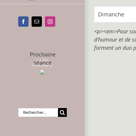
Dimanche
Facebook
Email
Instagram
<p><em>Pour son p
d’humour et de so
forment un duo 
Prochaine
LOL 2.0
séance
12 août 20:45
Rechercher: