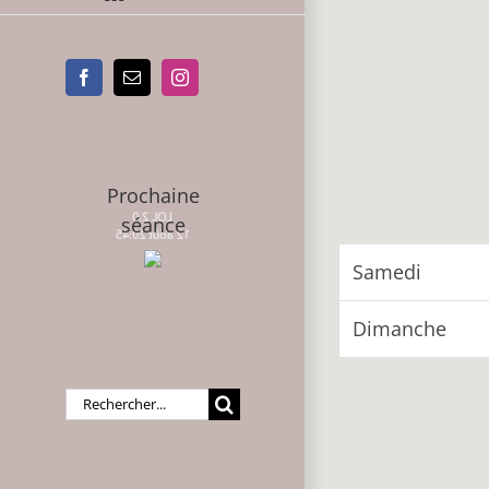
Facebook
Email
Instagram
Prochaine
LOL 2.0
séance
12 août 20:45
Samedi
Dimanche
Rechercher: