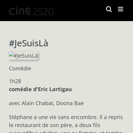
Passer
au
contenu
#JeSuisLà
Comédie
1h28
comédie d'Eric Lartigau
avec Alain Chabat, Doona Bae
Stéphane a une vie sans encombre. Il a repris
le restaurant de son père, a deux fils
aujourd'hui adultes, une ex-femme, et tombe