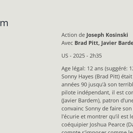
ilm
Action
de
Joseph Kosinski
Avec
Brad Pitt, Javier Bar
US - 2025 - 2h35
Age légal: 12 ans (suggéré: 1
Sonny Hayes (Brad Pitt) éta
années 90 jusqu’à son terrib
pilote indépendant, il est c
(Javier Bardem), patron d’une
convainc Sonny de faire son 
l’écurie et montrer qu’il est
coéquipier Joshua Pearce (Da
compte s’imposer comme le n