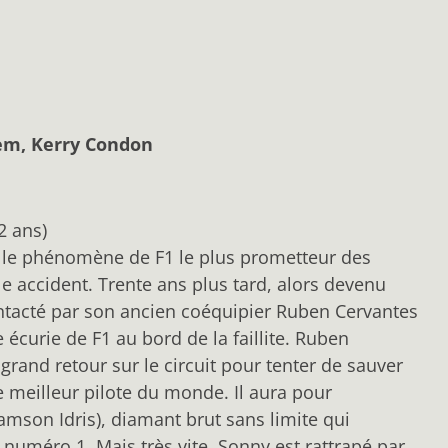
dem, Kerry Condon
2 ans)
it le phénomène de F1 le plus prometteur des
le accident. Trente ans plus tard, alors devenu
ontacté par son ancien coéquipier Ruben Cervantes
 écurie de F1 au bord de la faillite. Ruben
grand retour sur le circuit pour tenter de sauver
 le meilleur pilote du monde. Il aura pour
mson Idris), diamant brut sans limite qui
uméro 1. Mais très vite, Sonny est rattrapé par