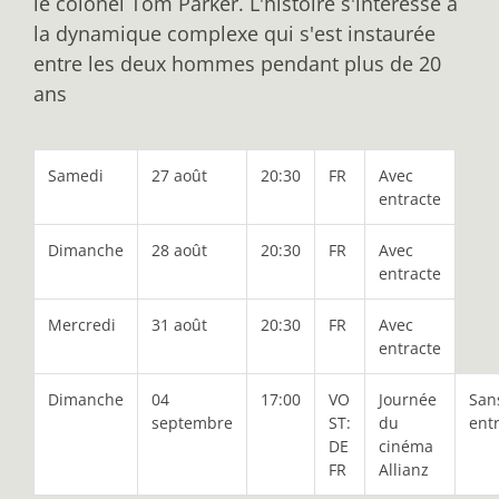
le colonel Tom Parker. L'histoire s'intéresse à
la dynamique complexe qui s'est instaurée
entre les deux hommes pendant plus de 20
ans
Samedi
27 août
20:30
FR
Avec
entracte
Dimanche
28 août
20:30
FR
Avec
entracte
Mercredi
31 août
20:30
FR
Avec
entracte
Dimanche
04
17:00
VO
Journée
San
septembre
ST:
du
ent
DE
cinéma
FR
Allianz